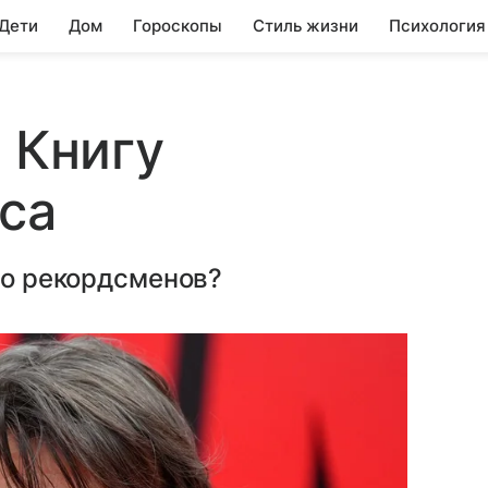
 Дети
Дом
Гороскопы
Стиль жизни
Психология
 Книгу
са
сло рекордсменов?