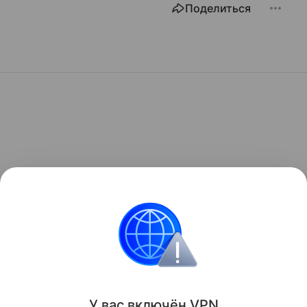
Поделиться
У вас включ
ён
V
P
N