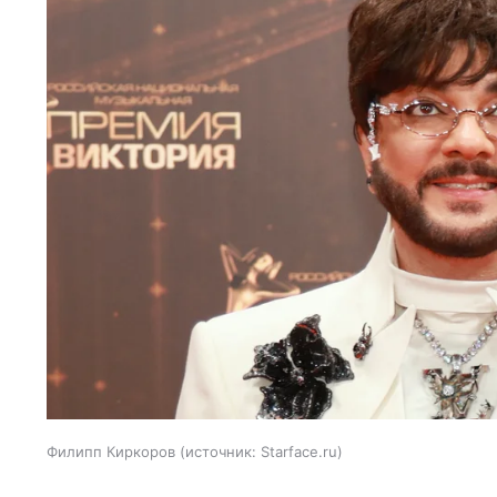
Филипп Киркоров
источник:
Starface.ru