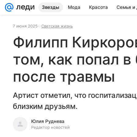
Звезды
Мода
Красота
Семья и
7 июня 2025
Светская жизнь
Филипп Киркоров
том, как попал в
после травмы
Артист отметил, что госпитализа
близким друзьям.
Юлия Руднева
Редактор новостей