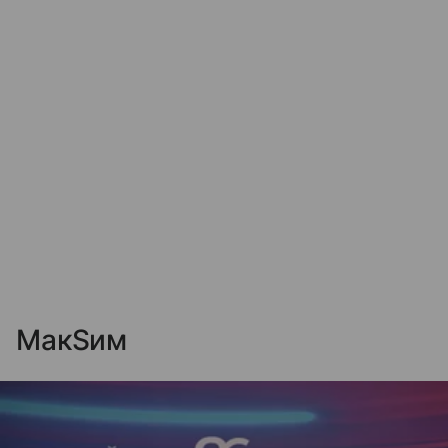
МакSим