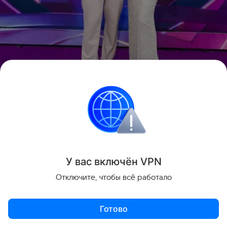
Источник:
Соцсети
Александр Буйнов
У вас включ
ён
V
P
N
Отключите, чтобы всё работало
Готово