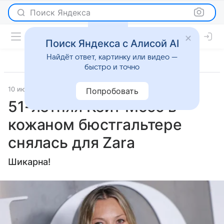
Поиск Яндекса
Поиск Яндекса с Алисой AI
Найдёт ответ, картинку или видео —
быстро и точно
10 июня 2025
Lenta.Ru
Светская жизнь
Попробовать
51-летняя Кейт Мосс в
кожаном бюстгальтере
снялась для Zara
Шикарна!