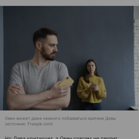
Овен может даже немного побаиваться критики Девы
источник:
Freepik.com
Но Дева критикует, а Овен совсем не терпит