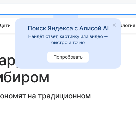
 Дети
Дом
Гороскопы
Стиль жизни
Психология
Поиск Яндекса с Алисой AI
Найдёт ответ, картинку или видео —
быстро и точно
наружило
Попробовать
мбиром
кономят на традиционном