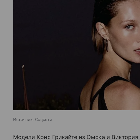
Источник:
Соцсети
Модели Крис Грикайте из Омска и Виктория 