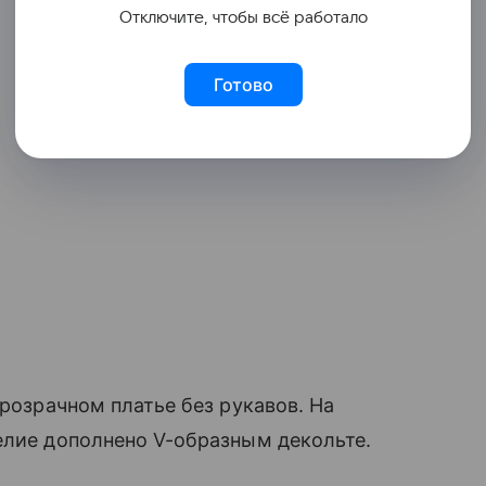
Отключите, чтобы всё работало
Готово
прозрачном платье без рукавов. На
елие дополнено V-образным декольте.