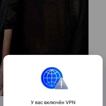
У вас включ
ён
V
P
N