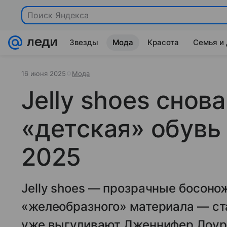
Поиск Яндекса
Звезды
Мода
Красота
Семья и
16 июня 2025
Мода
Jelly shoes снова
«детская» обувь
2025
Jelly shoes — прозрачные босоно
«желеобразного» материала — ст
уже выгуливают Дженнифер Лоуре