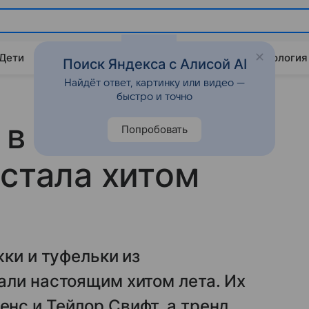
 Дети
Дом
Гороскопы
Стиль жизни
Психология
Поиск Яндекса с Алисой AI
Найдёт ответ, картинку или видео —
быстро и точно
 в моде: как
Попробовать
 стала хитом
жки и туфельки из
али настоящим хитом лета. Их
нс и Тейлор Свифт, а тренд