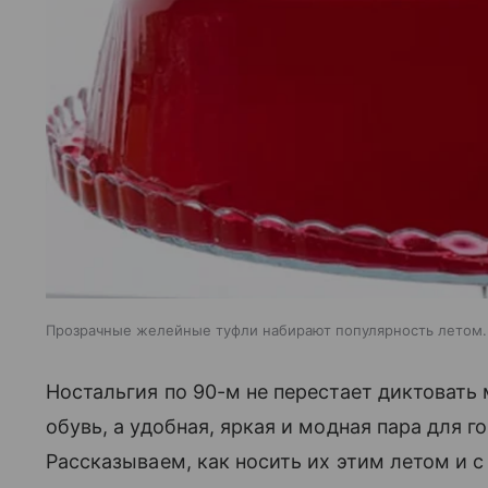
Прозрачные желейные туфли набирают популярность летом.
Ностальгия по 90-м не перестает диктовать м
обувь, а удобная, яркая и модная пара для г
Рассказываем, как носить их этим летом и с