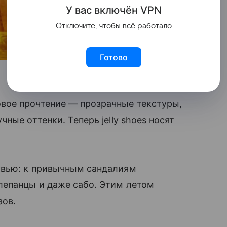
У вас включ
ён
V
P
N
Отключите, чтобы всё работало
Готово
вое прочтение — прозрачные текстуры,
ные оттенки. Теперь jelly shoes носят
увью: к привычным сандалиям
лепанцы и даже сабо. Этим летом
зов.