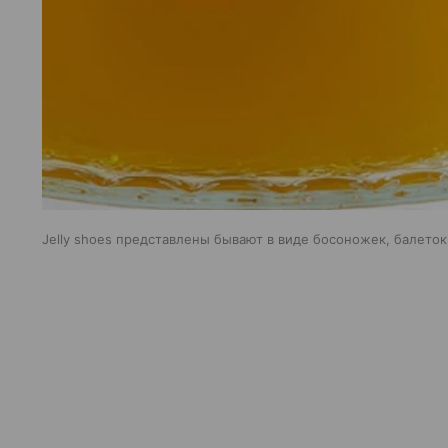
Jelly shoes представлены бывают в виде босоножек, балеток