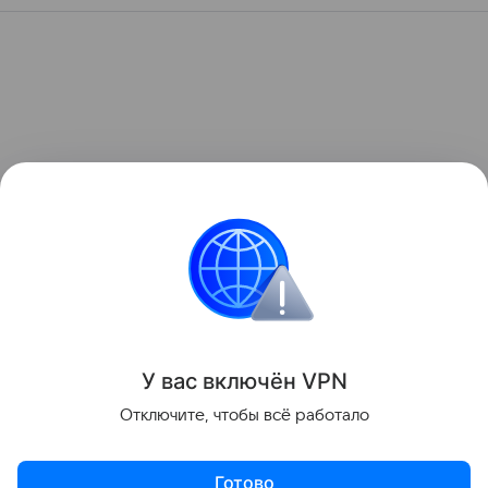
У вас включ
ён
V
P
N
Отключите, чтобы всё работало
Готово