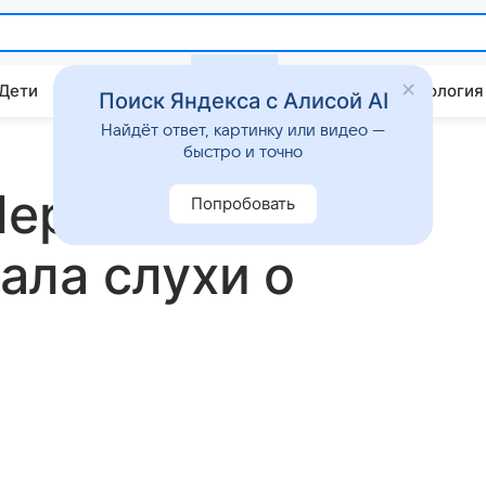
 Дети
Дом
Гороскопы
Стиль жизни
Психология
Поиск Яндекса с Алисой AI
Найдёт ответ, картинку или видео —
быстро и точно
Пересильд
Попробовать
ала слухи о