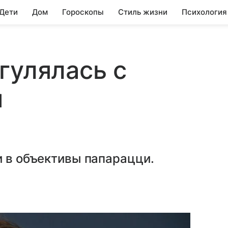
 Дети
Дом
Гороскопы
Стиль жизни
Психология
гулялась с
м
и в объективы папарацци.