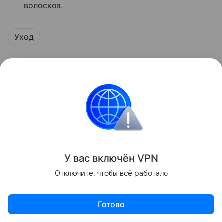
волосков.
Уход
Поделиться
У вас включ
ён
V
P
N
Отключите, чтобы всё работало
Готово