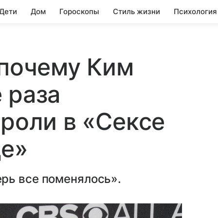
 Дети
Дом
Гороскопы
Стиль жизни
Психология
 почему Ким
 раза
 роли в «Сексе
де»
рь все поменялось».