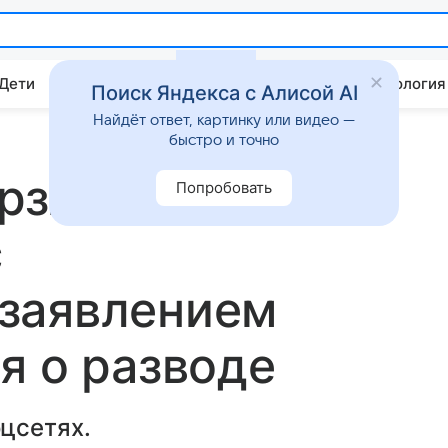
 Дети
Дом
Гороскопы
Стиль жизни
Психология
Поиск Яндекса с Алисой AI
Найдёт ответ, картинку или видео —
быстро и точно
рзликина
Попробовать
с
заявлением
я о разводе
цсетях.