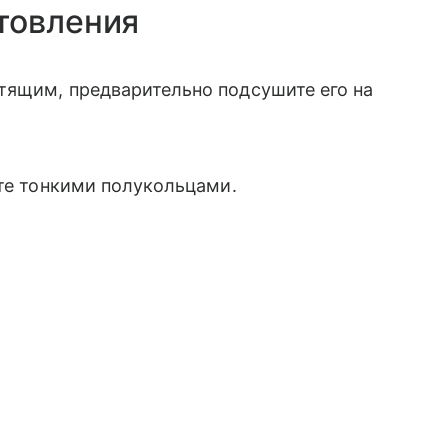
товления
тящим, предварительно подсушите его на
йте тонкими полукольцами.