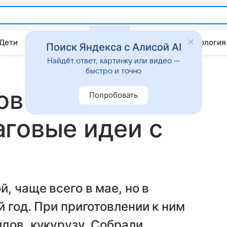
 Дети
Дом
Гороскопы
Стиль жизни
Психология
Поиск Яндекса с Алисой AI
Найдёт ответ, картинку или видео —
быстро и точно
ов салата с
Попробовать
говые идеи с
, чаще всего в мае, но в
 год. При приготовлении к ним
дов, кукурузу. Собрали