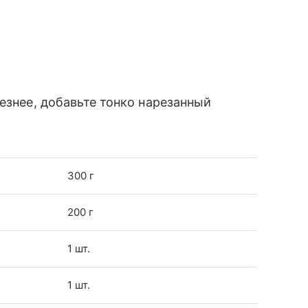
езнее, добавьте тонко нарезанный
300 г
200 г
1 шт.
1 шт.