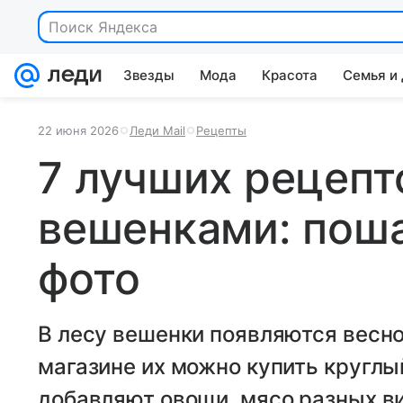
Поиск Яндекса
Звезды
Мода
Красота
Семья и
22 июня 2026
Леди Mail
Рецепты
7 лучших рецепт
вешенками: поша
фото
В лесу вешенки появляются весной
магазине их можно купить круглый
добавляют овощи, мясо разных ви