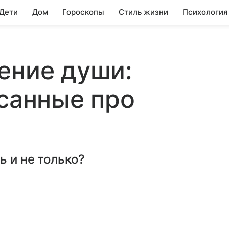
 Дети
Дом
Гороскопы
Стиль жизни
Психология
ение души:
исанные про
ь и не только?