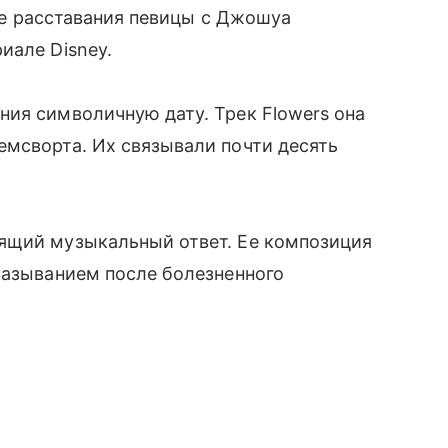
сле расставания певицы с Джошуа
иале Disney.
ия символичную дату. Трек Flowers она
емсворта. Их связывали почти десять
ящий музыкальный ответ. Ее композиция
казыванием после болезненного