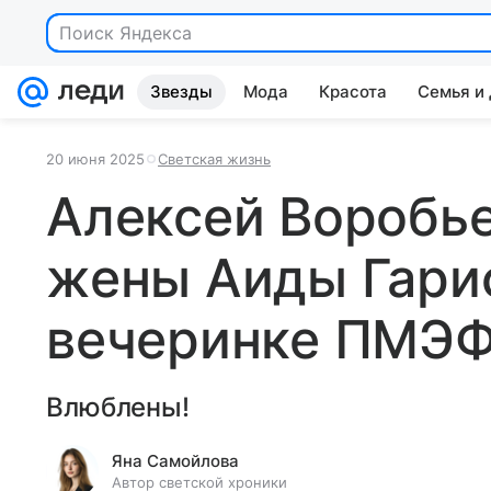
Поиск Яндекса
Звезды
Мода
Красота
Семья и
20 июня 2025
Светская жизнь
Алексей Воробье
жены Аиды Гари
вечеринке ПМЭФ
Влюблены!
Яна Самойлова
Автор светской хроники