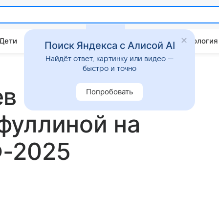
 Дети
Дом
Гороскопы
Стиль жизни
Психология
Поиск Яндекса с Алисой AI
Найдёт ответ, картинку или видео —
быстро и точно
в спел для
Попробовать
фуллиной на
-2025