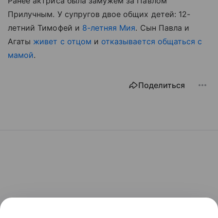
Ранее актриса была замужем за Павлом
Прилучным. У супругов двое общих детей: 12-
летний Тимофей и
8-летняя Мия
. Сын Павла и
Агаты
живет с отцом
и
отказывается общаться с
мамой
.
Поделиться