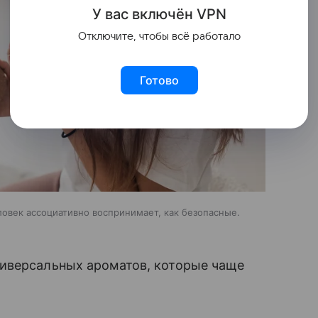
У вас включ
ён
V
P
N
Отключите, чтобы всё работало
Готово
овек ассоциативно воспринимает, как безопасные.
иверсальных ароматов, которые чаще