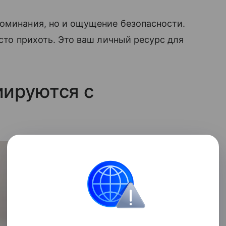
поминания, но и ощущение безопасности.
осто прихоть. Это ваш личный ресурс для
иируются с