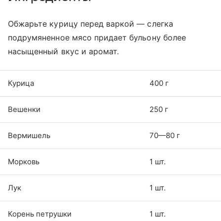
Обжарьте курицу перед варкой — слегка
подрумяненное мясо придает бульону более
насыщенный вкус и аромат.
Курица
400 г
Вешенки
250 г
Вермишель
70—80 г
Морковь
1 шт.
Лук
1 шт.
Корень петрушки
1 шт.