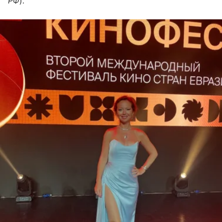
РФ
).