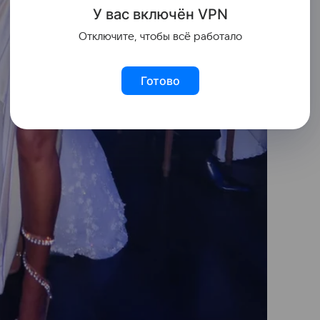
У вас включ
ён
V
P
N
Отключите, чтобы всё работало
Готово