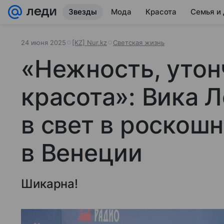
Звезды
Мода
Красота
Семья и
24 июня 2025
[KZ] Nur.kz
Светская жизнь
«Нежность, утон
красота»: Вика 
в свет в роскош
в Венеции
Шикарна!