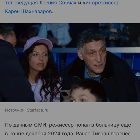
телеведущая Ксения Собчак
и
кинорежиссер
Карен Шахназаров
.
Источник:
Starface.ru
По данным СМИ, режиссер попал в больницу еще
в конце декабря 2024 года. Ранее Тигран перенес