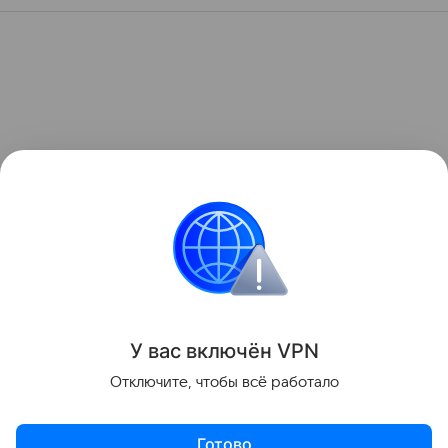
У вас включ
ён
V
P
N
Отключите, чтобы всё работало
Готово