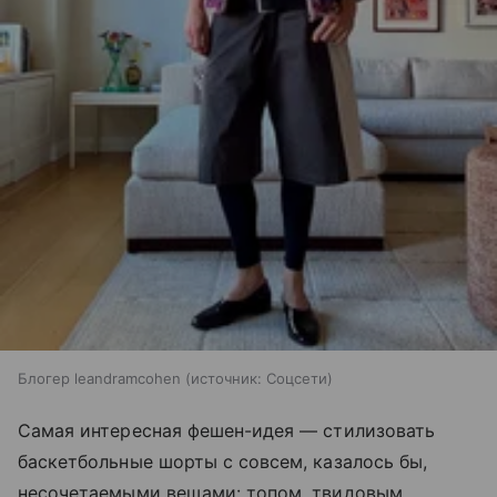
Блогер leandramcohen
источник:
Соцсети
Самая интересная фешен-идея — стилизовать
баскетбольные шорты с совсем, казалось бы,
несочетаемыми вещами: топом, твидовым