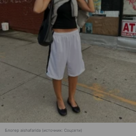
Блогер aishafarida
источник:
Соцсети