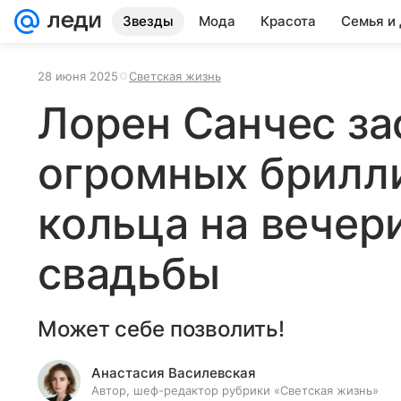
Звезды
Мода
Красота
Семья и
28 июня 2025
Светская жизнь
Лорен Санчес за
огромных брилл
кольца на вечер
свадьбы
Может себе позволить!
Анастасия Василевская
Автор, шеф-редактор рубрики «Светская жизнь»