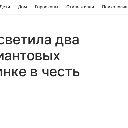
 Дети
Дом
Гороскопы
Стиль жизни
Психология
светила два
иантовых
инке в честь