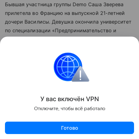
Бывшая участница группы Demo Саша Зверева
прилетела во Францию на выпускной 21-летней
дочери Василисы. Девушка окончила университет
по специализации «Предпринимательство и
управление с экологичным подходом». Теперь
Василиса собирается в Россию, проведать друзей
и родственников — на родине она не была уже
шесть лет. А после этого вернется в США, где
будет проходить практику.
Звезды
У вас включ
ён
V
P
N
Отключите, чтобы всё работало
Поделиться
Готово