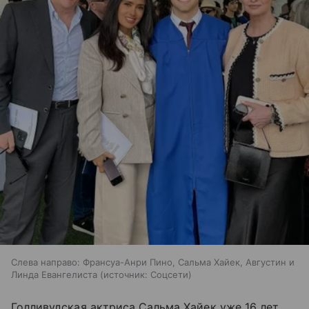
Слева направо: Франсуа-Анри Пино, Сальма Хайек, Августин и
Линда Евангелиста
источник:
Соцсети
Голливудская актриса Сальма Хайек уже 16 лет