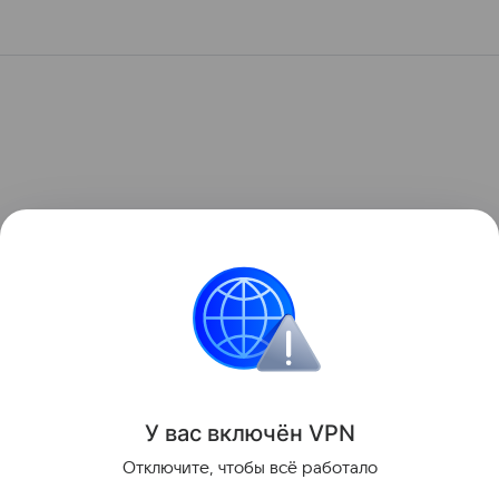
У вас включ
ён
V
P
N
Отключите, чтобы всё работало