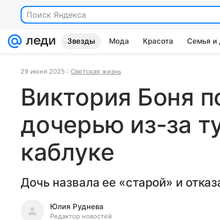
Поиск Яндекса
Звезды
Мода
Красота
Семья и
29 июня 2025
Светская жизнь
Виктория Боня п
дочерью из-за т
каблуке
Дочь назвала ее «старой» и отка
Юлия Руднева
Редактор новостей