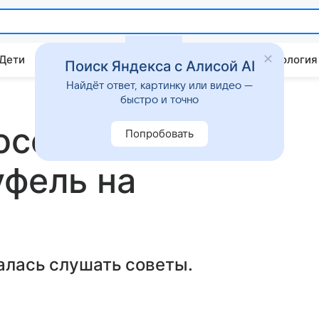
 Дети
Дом
Гороскопы
Стиль жизни
Психология
Поиск Яндекса с Алисой AI
Найдёт ответ, картинку или видео —
быстро и точно
оссорилась с
Попробовать
уфель на
залась слушать советы.