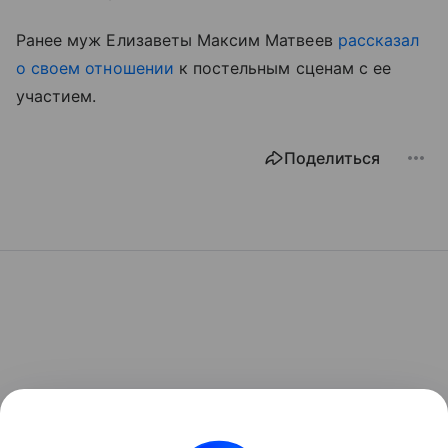
Ранее муж Елизаветы Максим Матвеев
рассказал
о своем отношении
к постельным сценам с ее
участием.
Поделиться