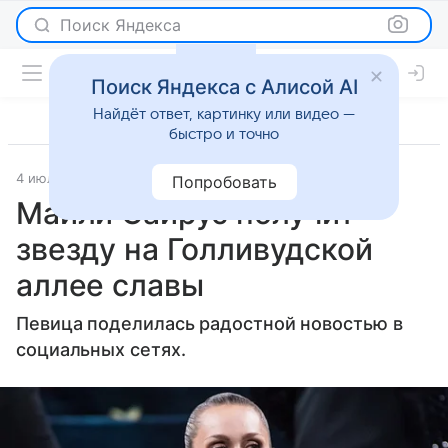
Поиск Яндекса
Поиск Яндекса с Алисой AI
Найдёт ответ, картинку или видео —
быстро и точно
4 июля 2025
Журнал OK!
Светская жизнь
Попробовать
Майли Сайрус получит
звезду на Голливудской
аллее славы
Певица поделилась радостной новостью в
социальных сетях.