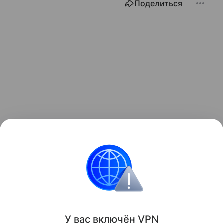
Поделиться
У вас включ
ён
V
P
N