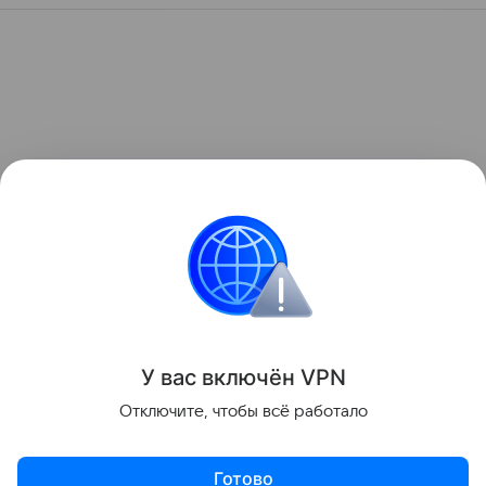
У вас включ
ён
V
P
N
Отключите, чтобы всё работало
Готово