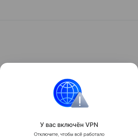
У вас включ
ён
V
P
N
Отключите, чтобы всё работало