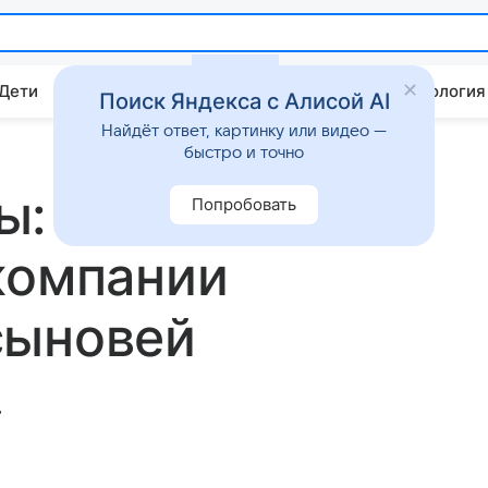
 Дети
Дом
Гороскопы
Стиль жизни
Психология
Поиск Яндекса с Алисой AI
Найдёт ответ, картинку или видео —
быстро и точно
ы: Хайди Клум
Попробовать
компании
сыновей
.