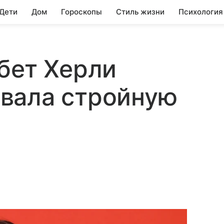
 Дети
Дом
Гороскопы
Стиль жизни
Психология
бет Херли
вала стройную