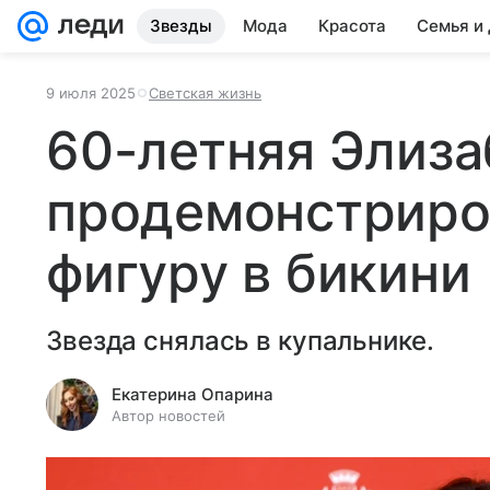
Звезды
Мода
Красота
Семья и
9 июля 2025
Светская жизнь
60-летняя Элиза
продемонстриро
фигуру в бикини
Звезда снялась в купальнике.
Екатерина Опарина
Автор новостей