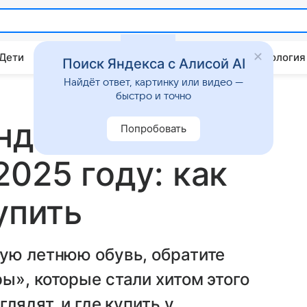
 Дети
Дом
Гороскопы
Стиль жизни
Психология
Поиск Яндекса с Алисой AI
Найдёт ответ, картинку или видео —
быстро и точно
андалии
Попробовать
2025 году: как
упить
ную летнюю обувь, обратите
ы», которые стали хитом этого
лядят, и где купить у