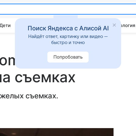
 Дети
Дом
Гороскопы
Стиль жизни
Психология
Поиск Яндекса с Алисой AI
Найдёт ответ, картинку или видео —
быстро и точно
Comedy Woman
Попробовать
на съемках
яжелых съемках.