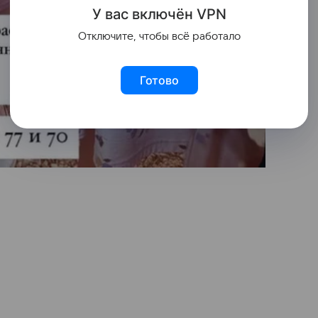
У вас включ
ён
V
P
N
Отключите, чтобы всё работало
Готово