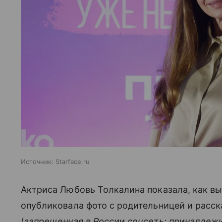
Источник:
Starface.ru
Актриса Любовь Толкалина показала, как выг
опубликовала фото с родительницей и расск
(
запрещенная в России соцсеть; принадлежи