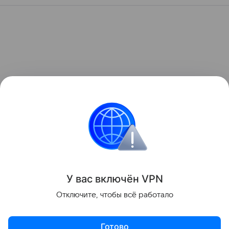
У вас включ
ён
V
P
N
Отключите, чтобы всё работало
Готово