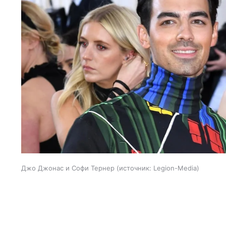
Джо Джонас и Софи Тернер
источник:
Legion-Media