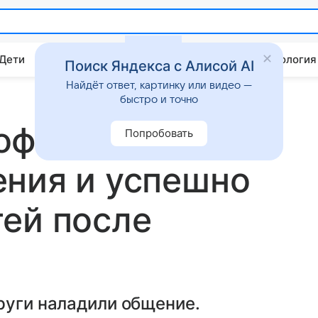
 Дети
Дом
Гороскопы
Стиль жизни
Психология
Поиск Яндекса с Алисой AI
Найдёт ответ, картинку или видео —
быстро и точно
офи Тернер
Попробовать
ения и успешно
ей после
руги наладили общение.