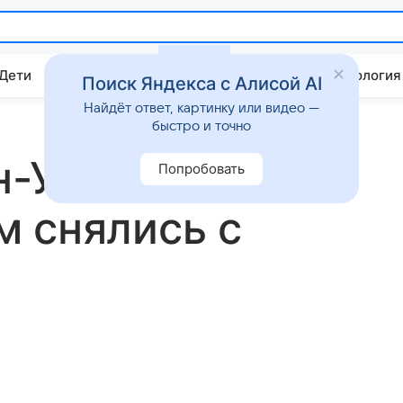
 Дети
Дом
Гороскопы
Стиль жизни
Психология
Поиск Яндекса с Алисой AI
Найдёт ответ, картинку или видео —
быстро и точно
н-Уайтли и
Попробовать
 снялись с