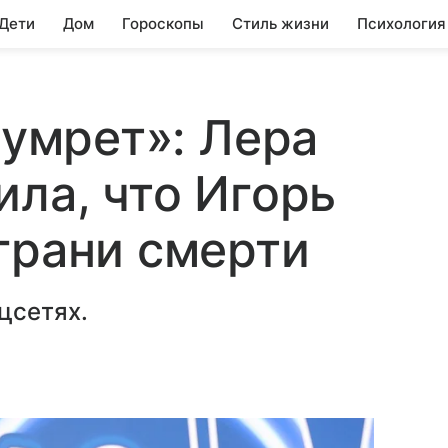
 Дети
Дом
Гороскопы
Стиль жизни
Психология
 умрет»: Лера
ила, что Игорь
грани смерти
цсетях.