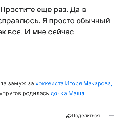
 Простите еще раз. Да в
 справлюсь. Я просто обычный
к все. И мне сейчас
шла замуж за
хоккеиста Игоря Макарова,
 супругов родилась
дочка Маша
.
Поделиться