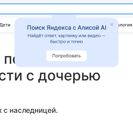
 Дети
Дом
Гороскопы
Стиль жизни
Психология
Поиск Яндекса с Алисой AI
Найдёт ответ, картинку или видео —
быстро и точно
 повторил фото
Попробовать
сти с дочерью
 с наследницей.