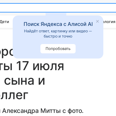
 Дети
Дом
Гороскопы
Стиль жизни
Психология
Поиск Яндекса с Алисой AI
Найдёт ответ, картинку или видео —
быстро и точно
ороны
Попробовать
ты 17 июля
 сына и
оллег
 Александра Митты с фото.