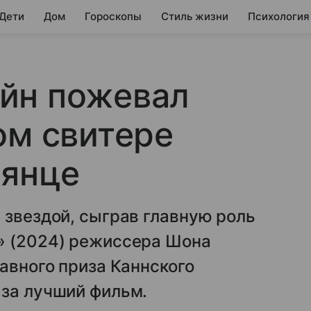
 Дети
Дом
Гороскопы
Стиль жизни
Психология
йн пожевал
ом свитере
лянце
 звездой, сыграв главную роль
» (2024) режиссера Шона
лавного приза Каннского
 за лучший фильм.