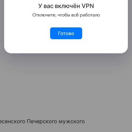
У вас включ
ён
V
P
N
Отключите, чтобы всё работало
Готово
несенского Печерского мужского