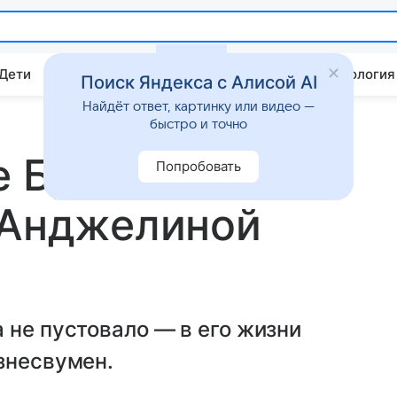
 Дети
Дом
Гороскопы
Стиль жизни
Психология
Поиск Яндекса с Алисой AI
Найдёт ответ, картинку или видео —
быстро и точно
е Брэда Питта
Попробовать
 Анджелиной
 не пустовало — в его жизни
знесвумен.