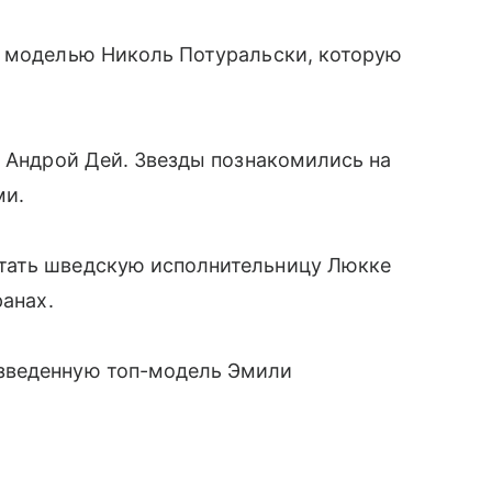
й моделью Николь Потуральски, которую
й Андрой Дей. Звезды познакомились на
ми.
тать шведскую исполнительницу Люкке
ранах.
зведенную топ-модель Эмили