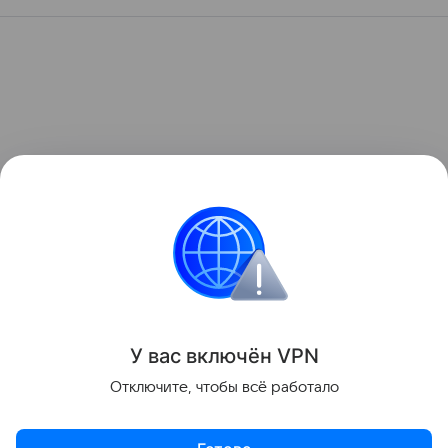
У вас включ
ён
V
P
N
Отключите, чтобы всё работало