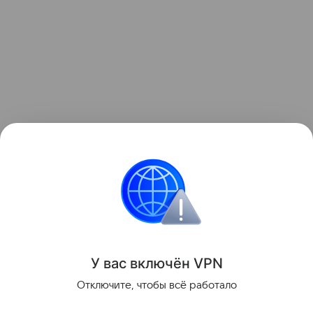
У вас включ
ён
V
P
N
Поделиться
Отключите, чтобы всё работало